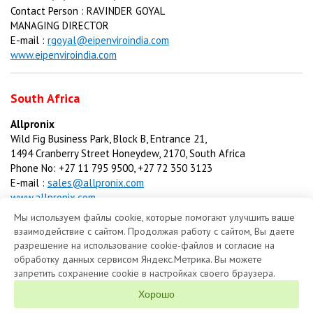
Contact Person : RAVINDER GOYAL
MANAGING DIRECTOR
E-mail :
rgoyal@eipenviro
india.com
www.eipenviroindia.com
South Africa
Allpronix
Wild Fig Business Park, Block B, Entrance 21,
1494 Cranberry Street Honeydew, 2170, South Africa
Phone No: +27 11 795 9500, +27 72 350 3123
E-mail :
sales@allpronix.com
www.allpronix.com
Мы используем файлы cookie, которые помогают улучшить ваше
взаимодействие с сайтом. Продолжая работу с сайтом, Вы даете
разрешение на использование cookie-файлов и согласие на
обработку данных сервисом Яндекс.Метрика. Вы можете
запретить сохранение cookie в настройках своего браузера.
1992 - 2026 © «LIMACO» JSC
Хорошо
About the Company
Clients
Products
Questionnaires
Contacts