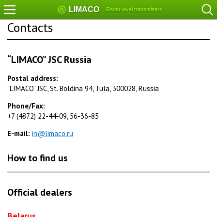
LIMACO
Radar level transmitters
Contacts
“LIMACO” JSC Russia
Postal address:
“LIMACO” JSC, St. Boldina 94, Tula, 300028, Russia
Phone/Fax:
+7 (4872) 22-44-09, 56-36-85
E-mail:
in@limaco.ru
How to find us
Official dealers
Belarus