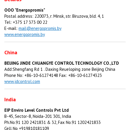
OOO "Energopromis"
Postal address: 220073, г. Minsk, str. Biruzova, bld. 4, 1
Tel: +375 17 373 00 22
E-mail:
mail@energopromis.by
www.energopromis.by
China
BEIJING JINDE CHUANGYE CONTROL TECHNOLOGY CO.,LTD
Add:Shengfang Rd 1 . Daxing Reueloping zone Beijing China
Phone No: +86-10-61274148 Fax: +86-10-61274323
www.jdcontrol.com
India
EIP Enviro Level Controls Pvt Ltd
B-45, Sector-8, Noida-201 301, India
Ph.No.91 120 2421831 & 32, Fax No.91 1202421833
Cell No +919810181109