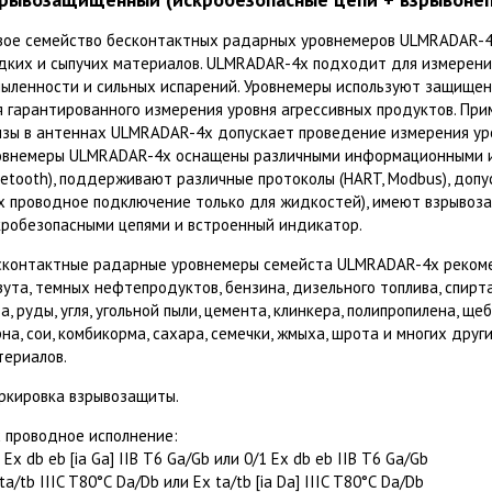
вое семейство бесконтактных радарных уровнемеров ULMRADAR-4
дких и сыпучих материалов. ULMRADAR-4x подходит для измерения
пыленности и сильных испарений. Уровнемеры используют защище
я гарантированного измерения уровня агрессивных продуктов. П
нзы в антеннах ULMRADAR-4x допускает проведение измерения ур
овнемеры ULMRADAR-4x оснащены различными информационными и
uetooth), поддерживают различные протоколы (HART, Modbus), доп
-х проводное подключение только для жидкостей), имеют взрывоз
кробезопасными цепями и встроенный индикатор.
сконтактные радарные уровнемеры семейста ULMRADAR-4x рекоме
ута, темных нефтепродуктов, бензина, дизельного топлива, спирта,
а, руды, угля, угольной пыли, цемента, клинкера, полипропилена, щеб
рна, сои, комбикорма, сахара, семечки, жмыха, шрота и многих дру
териалов.
ркировка взрывозащиты.
х проводное исполнение:
 Ех db eb [iа Ga] IIB T6 Ga/Gb или 0/1 Ех db eb IIB T6 Ga/Gb
ta/tb IIIC T80°С Da/Db или Ex ta/tb [ia Da] IIIC T80°С Da/Db