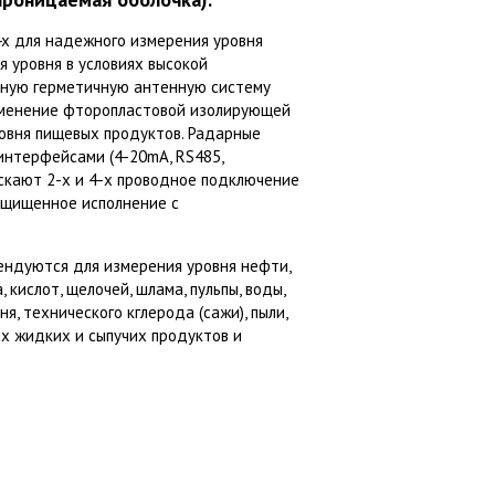
x для надежного измерения уровня
 уровня в условиях высокой
нную герметичную антенную систему
рименение фторопластовой изолирующей
овня пищевых продуктов. Радарные
нтерфейсами (4-20mA, RS485,
ускают 2-х и 4-х проводное подключение
ащищенное исполнение с
ндуются для измерения уровня нефти,
 кислот, щелочей, шлама, пульпы, воды,
ня, технического кглерода (сажи), пыли,
гих жидких и сыпучих продуктов и