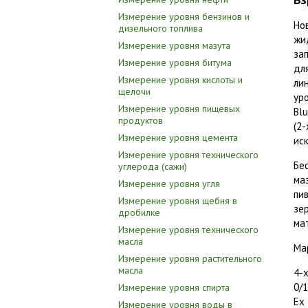
Измерение уровня бензинов и
Но
дизельного топлива
жи
Измерение уровня мазута
за
Измерение уровня битума
дл
Измерение уровня кислоты и
ли
щелочи
ур
Измерение уровня пищевых
Bl
продуктов
(2
Измерение уровня цемента
ис
Измерение уровня технического
Бе
углерода (сажи)
маз
Измерение уровня угля
пив
Измерение уровня щебня в
зе
дробилке
ма
Измерение уровня технического
масла
Ма
Измерение уровня растительного
масла
4-
0/1
Измерение уровня спирта
Ex 
Измерение уровня воды в