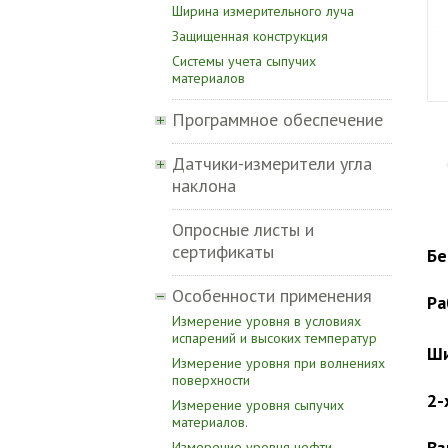
Ширина измерительного луча
Защищенная конструкция
Системы учета сыпучих
материалов
Программное обеспечение
Датчики-измерители угла
наклона
Опросные листы и
сертификаты
Бе
Особенности применения
Ра
Измерение уровня в условиях
испарений и высоких температур
Ши
Измерение уровня при волнениях
поверхности
2-
Измерение уровня сыпучих
материалов.
Вз
Измерение уровня нефти