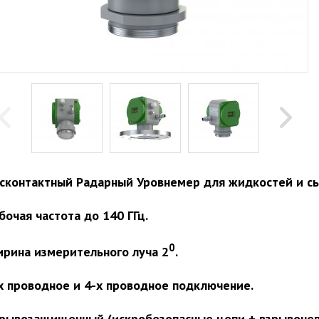
сконтактный Радарный Уровнемер для жидкостей и сы
бочая частота до 140 ГГц.
0
рина измерительного луча 2
.
х проводное и 4-х проводное подключение.
рывозащищенный (искробезопасные цепи + взрывонеп