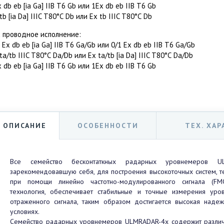
 db eb [iа Ga] IIB T6 Gb или 1Ех db eb IIB T6 Gb
tb [ia Da] IIIC T80°С Db или Ex tb IIIC T80°С Db
х проводное исполнение:
 Ех db eb [iа Ga] IIB T6 Ga/Gb или 0/1 Ех db eb IIB T6 Ga/Gb
ta/tb IIIC T80°С Da/Db или Ex ta/tb [ia Da] IIIC T80°С Da/Db
 db eb [iа Ga] IIB T6 Gb или 1Ех db eb IIB T6 Gb
ОПИСАНИЕ
ОСОБЕННОСТИ
ТЕХ. ХА
Все семейство бесконтаткных радарных уровнемеров UL
зарекомендовавшую себя, для построения высокоточных систем, 
при помощи линейно частотно-модулированного сигнала (FM
технология, обеспечивает стабильные и точные измерения уро
отраженного сигнала, таким образом достигается высокая наде
условиях.
Семейство радарных уровнемеров ULMRADAR-4x содержит разли