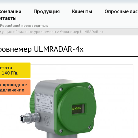
компании
Продукция
Клиенты
Опросные ли
нтакты
Российский производитель
дукция
>
Радарные уровнемеры
>
Уровнемер ULMRADAR-4x
ровнемер ULMRADAR-4x