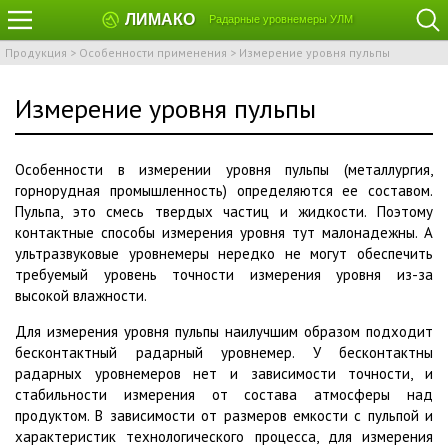
ЛИМАКО
Радарные уровнемеры УЛМ
Продукция
>
Особенности применения
>
Измерение уровня пульпы
Измерение уровня пульпы
Особенности в измерении уровня пульпы (металлургия,
горнорудная
промышленность
)
определяются
ее составом.
Пульпа, это смесь твердых частиц и
жидкости
. Поэтому
контактные способы измерения уровня тут малонадежны. А
ультразвуковые уровнемеры нередко не могут обеспечить
требуемый уровень точности измерения уровня из-за
высокой
влажности
.
Для измерения уровня пульпы наилучшим образом подходит
бесконтактный радарный уровнемер. У бесконтактны
радарных уровнемеров нет и зависимости точности, и
стабильности измерения от состава атмосферы над
продуктом. В
зависимости
от размеров емкости с пульпой и
характеристик технологического
процесса
, для измерения