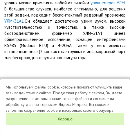
уровня, можно применять любой из линейки
уровнемеров УЛМ
.
В большинстве случаев, наиболее оптимально, для решения
этой задачи, подходит бесконтактный радарный уровнемер
УЛМ-31А1
.Он обладает достаточно узким
лучом
, высокой
чувствительностью и точностью, а также высоким
быстродействием. Уровнемер УЛМ-31А1 имеет
общепромышленное исполнение, оснащен интерфейсами
RS485 (Modbus RTU) и 4-20мА. Также у него имеются
встроенные реле (2
контактные
группы) и инфракрасный порт
для беспроводного пульта-конфигуратора.
1992 - 2026 © АО «ЛИМАКО» - производство радарных уровнемеров УЛМ.
Мы используем файлы cookie, которые помогают улучшить ваше
взаимодействие с сайтом. Продолжая работу с сайтом, Вы даете
Политика конфиденциальности
Согласие на обработку данных
разрешение на использование cookie-файлов и согласие на
О компании
Продукция
Клиенты
Опросные листы
Контакты
обработку данных сервисом Яндекс.Метрика. Вы можете
запретить сохранение cookie в настройках своего браузера.
Хорошо