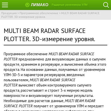
ЛИМАКО
Радарные уровнемеры УЛМ
Продукция
>
Программное обеспечение
>
MULTI BEAM RADAR SURFACE
PLOTTER. 3D-измерение уровня.
MULTI BEAM RADAR SURFACE
PLOTTER. 3D-измерение уровня.
Программное обеспечение
MULTI BEAM RADAR SURFACE
PLOTTER
предназанчено для визуализации данных о сыпучем
продукте, хранимом в резервуаре, и вычисления объема этого
продукта. На основании данных, получаемых от уровнемеров
УЛМ-3D-5 и параметров резервуаров, введенных
пользователем,
MULTI BEAM RADAR SURFACE
PLOTTER
вычисляет объем контролируемого сыпучего
продукта, рассчитывает и строит 3-х мерную модель
поверхности и визуализирует полученные результаты.
Необходимые для расчетов данные,
MULTI BEAM RADAR
SURFACE PLOTTER
получает от уровнемеров УЛМ и передает