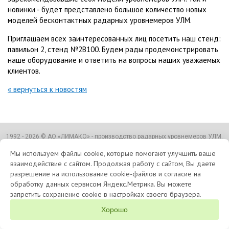
новинки - будет представлено большое количество новых
моделей бесконтактных радарных уровнемеров УЛМ.
Приглашаем всех заинтересованных лиц посетить наш стенд:
павильон 2, стенд №2B100. Будем рады продемонстрировать
наше оборудование и ответить на вопросы наших уважаемых
клиентов.
« вернуться к новостям
1992 - 2026 © АО «ЛИМАКО» - производство радарных уровнемеров УЛМ.
Политика конфиденциальности
Согласие на обработку данных
Мы используем файлы cookie, которые помогают улучшить ваше
взаимодействие с сайтом. Продолжая работу с сайтом, Вы даете
О компании
Продукция
Клиенты
Опросные листы
Контакты
разрешение на использование cookie-файлов и согласие на
обработку данных сервисом Яндекс.Метрика. Вы можете
запретить сохранение cookie в настройках своего браузера.
Хорошо