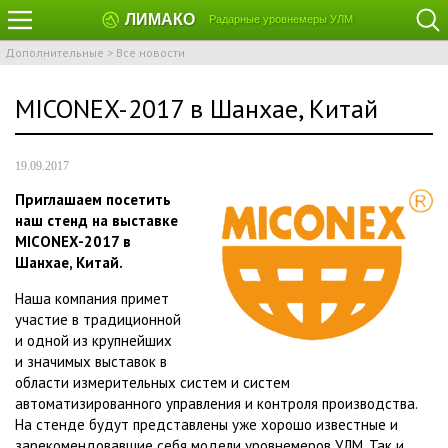
ЛИМАКО
Радарные уровнемеры УЛМ
Дополнительные
>
Все новости
MICONEX-2017 в Шанхае, Китай
19.09.2017
Приглашаем посетить
наш стенд на выставке
MICONEX-2017 в
Шанхае, Китай.
Наша компания примет
участие в традиционной
и одной из крупнейших
и значимых выставок в
области измерительных систем и систем
автоматизированного управления и контроля производства.
На стенде будут представлены уже хорошо известные и
зарекомендовавшие себя модели уровнемеров УЛМ. Так и